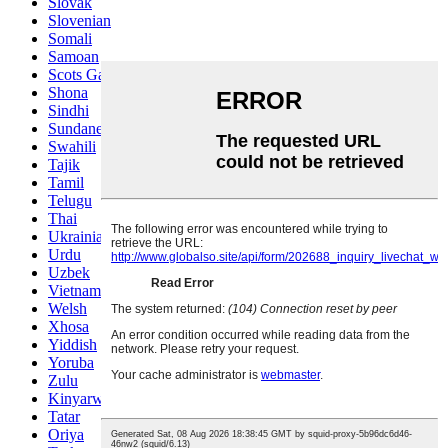
Slovak
Slovenian
Somali
Samoan
Scots Gaelic
Shona
Sindhi
Sundanese
Swahili
Tajik
Tamil
Telugu
Thai
Ukrainian
Urdu
Uzbek
Vietnamese
Welsh
Xhosa
Yiddish
Yoruba
Zulu
Kinyarwanda
Tatar
Oriya