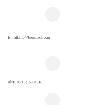
E-mail:info@bommach.com
फ़ोन:+86 1
5215431616