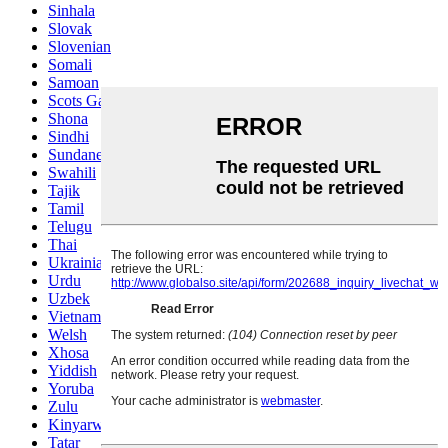
Sinhala
Slovak
Slovenian
Somali
Samoan
Scots Gaelic
Shona
Sindhi
Sundanese
Swahili
Tajik
Tamil
Telugu
Thai
Ukrainian
Urdu
Uzbek
Vietnamese
Welsh
Xhosa
Yiddish
Yoruba
Zulu
Kinyarwanda
Tatar