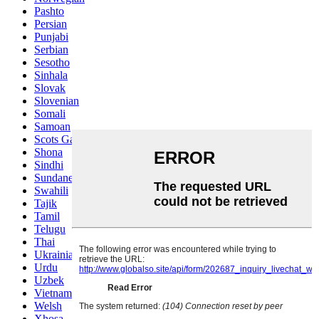
Pashto
Persian
Punjabi
Serbian
Sesotho
Sinhala
Slovak
Slovenian
Somali
Samoan
Scots Gaelic
Shona
Sindhi
Sundanese
Swahili
Tajik
Tamil
Telugu
Thai
Ukrainian
Urdu
Uzbek
Vietnamese
Welsh
Xhosa