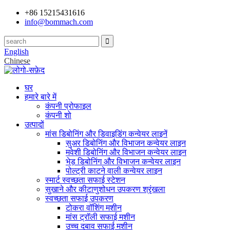
+86 15215431616
info@bommach.com
English
Chinese
घर
हमारे बारे में
कंपनी प्रोफाइल
कंपनी शो
उत्पादों
मांस डिबोनिंग और डिवाइडिंग कन्वेयर लाइनें
सुअर डिबोनिंग और विभाजन कन्वेयर लाइन
मवेशी डिबोनिंग और विभाजन कन्वेयर लाइन
भेड़ डिबोनिंग और विभाजन कन्वेयर लाइन
पोल्ट्री काटने वाली कन्वेयर लाइन
स्मार्ट स्वच्छता सफाई स्टेशन
सुखाने और कीटाणुशोधन उपकरण श्रृंखला
स्वच्छता सफाई उपकरण
टोकरा वॉशिंग मशीन
मांस ट्रॉली सफाई मशीन
उच्च दबाव सफाई मशीन