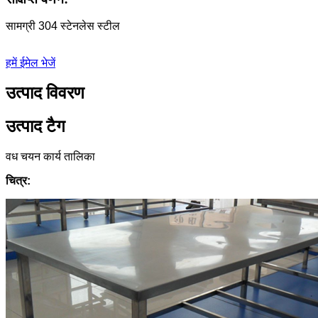
सामग्री 304 स्टेनलेस स्टील
हमें ईमेल भेजें
उत्पाद विवरण
उत्पाद टैग
वध चयन कार्य तालिका
चित्र: